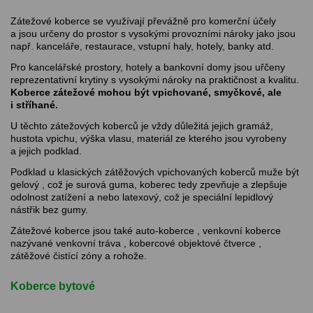
Zátežové koberce se využívají převážně pro komerční účely
a jsou určeny do prostor s vysokými provozními nároky jako jsou
např. kanceláře, restaurace, vstupní haly, hotely, banky atd.
Pro kancelářské prostory, hotely a bankovní domy jsou uřčeny
reprezentativní krytiny s vysokými nároky na praktičnost a kvalitu.
Koberce zátežové mohou být vpichované, smyčkové, ale
i stříhané.
U těchto zátežových koberců je vždy důležitá jejich gramáž,
hustota vpichu, výška vlasu, materiál ze kterého jsou vyrobeny
a jejich podklad.
Podklad u klasických zátěžových vpichovaných koberců muže být
gelový , což je surová guma, koberec tedy zpevňuje a zlepšuje
odolnost zatížení a nebo latexový, což je speciální lepidlový
nástřik bez gumy.
Zátežové koberce jsou také auto-koberce , venkovní koberce
nazývané venkovní tráva , kobercové objektové čtverce ,
zátěžové čistící zóny a rohože.
Koberce bytové