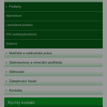
Podlahy
Marmoleum
Laminátové podlahy
PVC podlahy(linoleum)
Koberce
Malířské a natěračské práce
Sádrokartony a minerální podhledy
Stěhování
Zateplování fasád
Kontakty
Rychlý kontakt