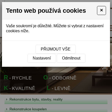
REALITY
Tento web používá cookies
×
STAVBY
-
MONTÁŽ
Vaše soukromí je důležité. Můžete si vybrat z nastavení
cookies níže.
PŘIJMOUT VŠE
Nastavení
Odmítnout
R
O
- RYCHLE
- ODBORNĚ
K
L
- KVALITNĚ
- LEVNĚ
Rekonstrukce bytu, stavby, reality
Rekonstrukce koupelen