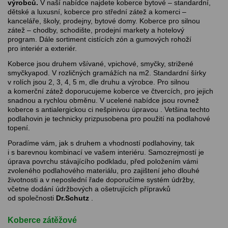
výrobců.
V naší nabídce najdete koberce bytové – standardní,
dětské a luxusní, koberce pro střední zátež a komerci –
kanceláře, školy, prodejny, bytové domy. Koberce pro silnou
zátež – chodby, schodište, prodejní markety a hotelový
program. Dále sortiment cistících zón a gumových rohoží
pro interiér a exteriér.
Koberce jsou druhem všívané, vpichové, smyčky, strižené
smyčkyapod. V rozličných gramážích na m2. Standardní šírky
v rolích jsou 2, 3, 4, 5 m, dle druhu a výrobce. Pro silnou
a komerční zátež doporucujeme koberce ve čtvercích, pro jejich
snadnou a rychlou obměnu. V ucelené nabídce jsou rovnež
koberce s antialergickou ci nešpinivou úpravou . Vetšina techto
podlahovin je technicky prizpusobena pro použití na podlahové
topení.
Poradíme vám, jak s druhem a vhodností podlahoviny, tak
i s barevnou kombinací ve vašem interiéru. Samozrejmostí je
úprava povrchu stávajícího podkladu, před položením vámi
zvoleného podlahového materiálu, pro zajištení jeho dlouhé
životnosti a v neposlední řade doporučíme systém údržby,
včetne dodání údržbových a ošetrujících přípravků
od společnosti
Dr.Schutz
.
Koberce zátěžové