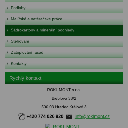
Podlahy
Malířské a natěračské práce
Sádrokartony a minerální podhledy
Stěhování
Zateplování fasád
Kontakty
Rychlý kontakt
ROKL MONT s.r.o.
Bieblova 38/2
500 03 Hradec Králové 3
+420 774 026 920
info@roklmont.cz