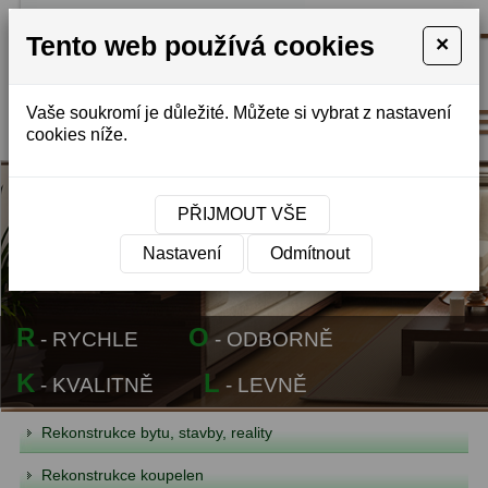
REALITY
Tento web používá cookies
×
STAVBY
-
MONTÁŽ
Vaše soukromí je důležité. Můžete si vybrat z nastavení
cookies níže.
PŘIJMOUT VŠE
Nastavení
Odmítnout
R
O
- RYCHLE
- ODBORNĚ
K
L
- KVALITNĚ
- LEVNĚ
Rekonstrukce bytu, stavby, reality
Rekonstrukce koupelen