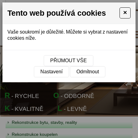
REALITY
Tento web používá cookies
×
STAVBY
-
MONTÁŽ
Vaše soukromí je důležité. Můžete si vybrat z nastavení
cookies níže.
PŘIJMOUT VŠE
Nastavení
Odmítnout
R
O
- RYCHLE
- ODBORNĚ
K
L
- KVALITNĚ
- LEVNĚ
Rekonstrukce bytu, stavby, reality
Rekonstrukce koupelen